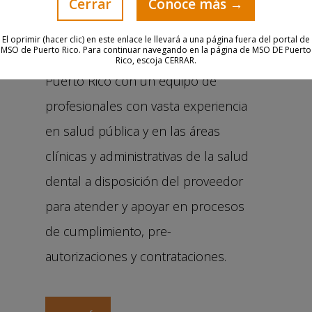
Cerrar
Conoce más →
Dental
El oprimir (hacer clic) en este enlace le llevará a una página fuera del portal de
MSO de Puerto Rico. Para continuar navegando en la página de MSO DE Puerto
Único programa en su clase en
Rico, escoja CERRAR.
Puerto Rico con un equipo de
profesionales con vasta experiencia
en salud pública y en las áreas
clínicas y administrativas de la salud
dental a disposición del proveedor
para atender y apoyar en procesos
de cumplimiento, pre-
autorizaciones y contrataciones.