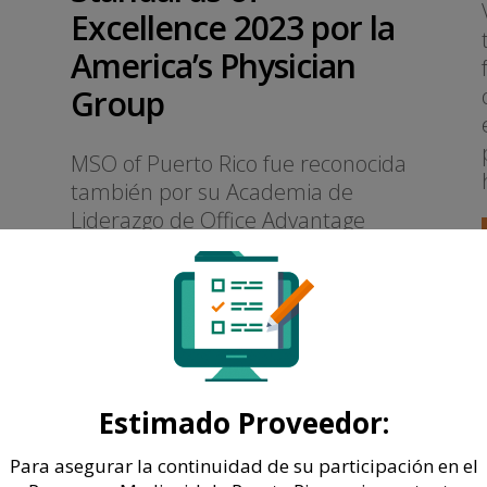
Excellence 2023 por la
America’s Physician
Group
MSO of Puerto Rico fue reconocida
también por su Academia de
Liderazgo de Office Advantage
como uno de 10 “Case Studies in
Excellence” de 2023
LEER MÁS
Estimado Proveedor:
Para asegurar la continuidad de su participación en el