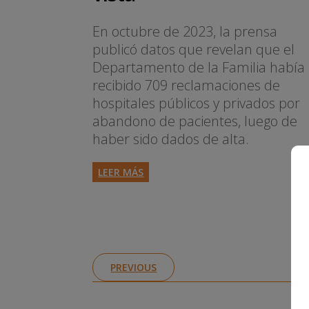
En octubre de 2023, la prensa
publicó datos que revelan que el
Departamento de la Familia había
recibido 709 reclamaciones de
hospitales públicos y privados por
abandono de pacientes, luego de
haber sido dados de alta.
LEER MÁS
PREVIOUS