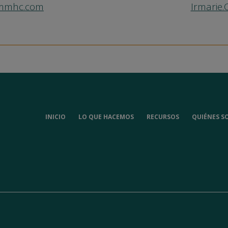
mmmhc.com
Irmarie
INICIO
LO QUE HACEMOS
RECURSOS
QUIÉNES S