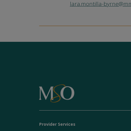
lara.montilla-byrne@
Provider Services