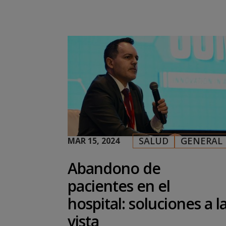
SALUD
GENERAL
MAR 15, 2024
|
,
Abandono de
pacientes en el
hospital: soluciones a l
vista