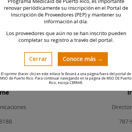
Programa Medicaid de Puerto Rico, es importante
renovar periódicamente su inscripción en el Portal de
Contacto de Medios
Inscripción de Proveedores (PEP) y mantener su
información al día.
Los proveedores que aún no se han inscrito pueden
cesita comunicarse con nos
completar su registro a través del portal.
hacerlo directamente llam
Cerrar
Conoce más →
El oprimir (hacer clic) en este enlace le llevará a una página fuera del portal de
MSO de Puerto Rico. Para continuar navegando en la página de MSO DE Puerto
Rico, escoja CERRAR.
yrne
I
nicaciones
Directo
 8188
787-