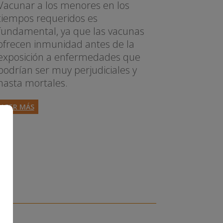
Vacunar a los menores en los
tiempos requeridos es
fundamental, ya que las vacunas
ofrecen inmunidad antes de la
exposición a enfermedades que
podrían ser muy perjudiciales y
hasta mortales.
LEER MÁS