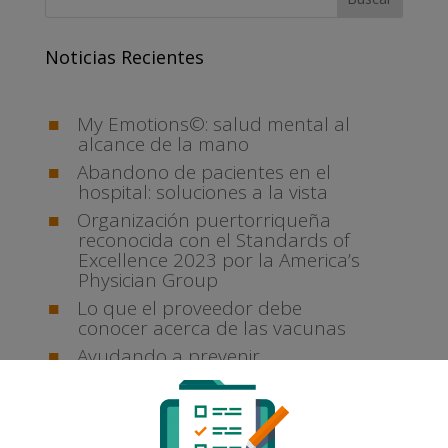
Noticias Recientes
My Emotions©: salud mental al
alcance de la mano
Abandono de pacientes en el
hospital: soluciones a la vista
Organización puertorriqueña
reconocida con el Standards of
Excellence 2023 por la America’s
Physician Group
Lo que el proveedor debe
conocer acerca de las vacunas
Ayudando a prevenir
complicaciones renales
Archivo