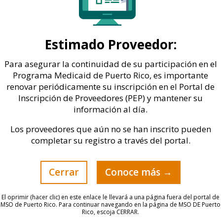
abril 2024
marzo 2024
Estimado Proveedor:
noviembre 2023
Para asegurar la continuidad de su participación en el
octubre 2023
Programa Medicaid de Puerto Rico, es importante
junio 2023
renovar periódicamente su inscripción en el Portal de
mayo 2023
Inscripción de Proveedores (PEP) y mantener su
marzo 2023
información al día.
enero 2023
Los proveedores que aún no se han inscrito pueden
diciembre 2022
completar su registro a través del portal.
noviembre 2022
octubre 2022
Cerrar
Conoce más →
agosto 2022
mayo 2022
El oprimir (hacer clic) en este enlace le llevará a una página fuera del portal de
marzo 2022
MSO de Puerto Rico. Para continuar navegando en la página de MSO DE Puerto
Rico, escoja CERRAR.
febrero 2022