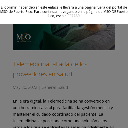
El oprimir (hacer clic) en este enlace le llevará a una página fuera del portal de
MSO de Puerto Rico. Para continuar navegando en la página de MSO DE Puerto
Rico, escoja CERRAR.
Telemedicina, aliada de los
proveedores en salud
May 20, 2022
|
General
,
Salud
En la era digital, la Telemedicina se ha convertido en
una herramienta vital para facilitar la gestión médica y
mantener el cuidado coordinado del paciente. La
telemedicina se posiciona como una solución a los
retos a los que se enfrentan la salud mundialmente. Es