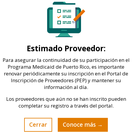
MSO of Puerto Rico: 15 años
elevando y transformando a la
industria de la salud
Estimado Proveedor:
Para asegurar la continuidad de su participación en el
Ago 15, 2022
|
General
,
Salud
Programa Medicaid de Puerto Rico, es importante
renovar periódicamente su inscripción en el Portal de
Un modelo de cuidado de salud, que se consolida en
Inscripción de Proveedores (PEP) y mantener su
Puerto Rico, como una innovadora alternativa para el
información al día.
bienestar de los pacientes. Con la llegada de MSO a
Puerto Rico en 2007, la organización se ha convertido
Los proveedores que aún no se han inscrito pueden
hoy en la entidad pionera en el apoyo en la práctica...
completar su registro a través del portal.
Cerrar
Conoce más →